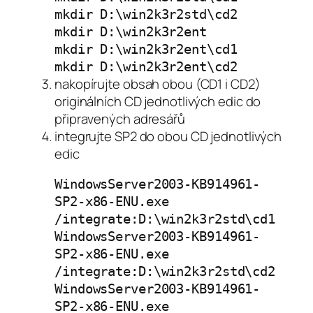
mkdir D:\win2k3r2std\cd2
mkdir D:\win2k3r2ent
mkdir D:\win2k3r2ent\cd1
mkdir D:\win2k3r2ent\cd2
nakopírujte obsah obou (CD1 i CD2)
originálních CD jednotlivých edic do
připravených adresářů
integrujte SP2 do obou CD jednotlivých
edic
WindowsServer2003-KB914961-
SP2-x86-ENU.exe
/integrate:D:\win2k3r2std\cd1
WindowsServer2003-KB914961-
SP2-x86-ENU.exe
/integrate:D:\win2k3r2std\cd2
WindowsServer2003-KB914961-
SP2-x86-ENU.exe