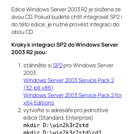
Edice Windows Server 2003 R2 je složena ze
dvou CD. Pokud budete chtít integrovat SP2 i
do této edice, je nutné provést integraci do
obou CD.
Kroky k integraci SP2 do Windows Server
2003 R2 jsou:
stáhněte si
SP2
pro Windows Server
2003
Windows Server 2003 Service Pack 2
(32-bit x86)
Windows Server 2003 Service Pack 2 for
x64 Editions
vytvořte si adresáře pro jednotlivé
edice (Standard, Enterprise)
mkdir D:\win2k3r2std
mkdir D:\win2k3r2std\cd1