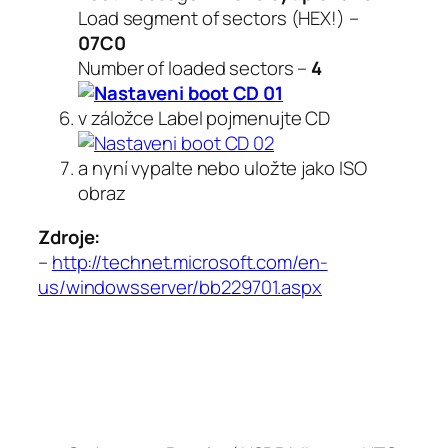
Load segment of sectors (HEX!) –
07C0
Number of loaded sectors –
4
v záložce
Label
pojmenujte CD
a nyní vypalte nebo uložte jako ISO
obraz
Zdroje:
–
http://technet.microsoft.com/en-
us/windowsserver/bb229701.aspx