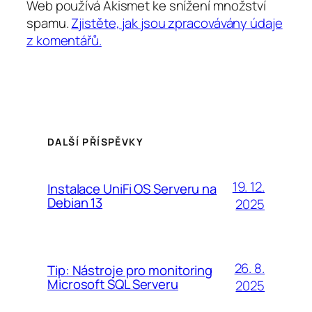
Web používá Akismet ke snížení množství
spamu.
Zjistěte, jak jsou zpracovávány údaje
z komentářů.
DALŠÍ PŘÍSPĚVKY
19. 12.
Instalace UniFi OS Serveru na
Debian 13
2025
26. 8.
Tip: Nástroje pro monitoring
Microsoft SQL Serveru
2025