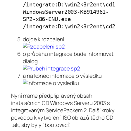
/integrate:D:\win2k3r2ent\cd1
WindowsServer2003-KB914961-
SP2-x86-ENU.exe
/integrate:D:\win2k3r2ent\cd2
dojde k rozbalení
o průběhu integrace bude informovat
dialog
a na konec informace o výsledku
Nyní máme předpřipravený obsah
instalačních CD Windows Serveru 2003 s
integrovaným ServicePackem 2. Další kroky
povedou k vytvoření ISO obrazů těcho CD
tak, aby byly "bootovací".