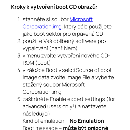
Kroky k vytvoření boot CD obrazů:
stáhněte si soubor
Microsoft
Corporation.img
, který dále použijete
jako boot sektor pro orpavená CD
použijte Váš oblíbený software pro
vypalování (např. Nero)
v menu zvolte vytvoření nového CD-
ROM (boot)
v záložce
Boot
v sekci
Source of boot
image data
zvolte
Image File
a vyberte
stažený soubor
Microsoft
Corporation.img
zaškrtněte
Enable expert settings (for
advanced users only!)
a nastavete
následující:
Kind of emulation –
No Emulation
Boot message –
může být prázdné