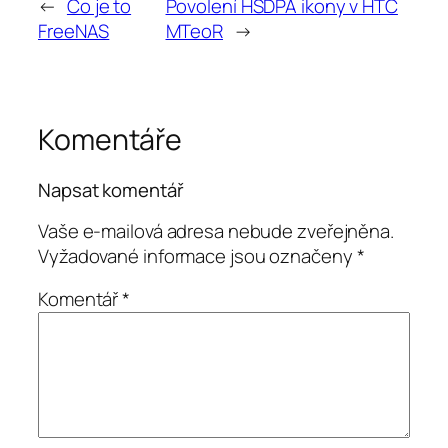
←
Co je to
Povolení HSDPA ikony v HTC
FreeNAS
MTeoR
→
Komentáře
Napsat komentář
Vaše e-mailová adresa nebude zveřejněna.
Vyžadované informace jsou označeny
*
Komentář
*