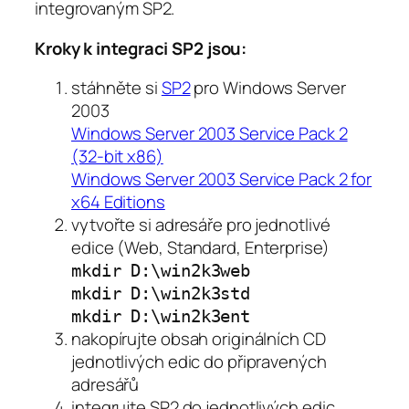
integrovaným SP2.
Kroky k integraci SP2 jsou:
stáhněte si
SP2
pro Windows Server
2003
Windows Server 2003 Service Pack 2
(32-bit x86)
Windows Server 2003 Service Pack 2 for
x64 Editions
vytvořte si adresáře pro jednotlivé
edice (Web, Standard, Enterprise)
mkdir D:\win2k3web
mkdir D:\win2k3std
mkdir D:\win2k3ent
nakopírujte obsah originálních CD
jednotlivých edic do připravených
adresářů
integrujte SP2 do jednotlivých edic