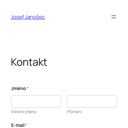
Přeskočit
na
Josef Janošec
obsah
Kontakt
*
Jméno
*
*
E
-
m
a
Křestní jméno
Příjmení
i
l
E-mail
*