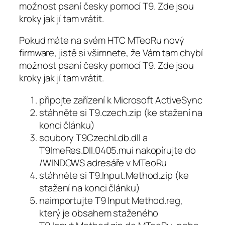
možnost psaní česky pomocí T9. Zde jsou
kroky jak jí tam vrátit.
Pokud máte na svém HTC MTeoRu nový
firmware, jistě si všimnete, že Vám tam chybí
možnost psaní česky pomocí T9. Zde jsou
kroky jak jí tam vrátit.
připojte zařízení k Microsoft ActiveSync
stáhněte si
T9.czech.zip
(ke stažení na
konci článku)
soubory
T9CzechLdb.dll
a
T9ImeRes.Dll.0405.mui
nakopírujte do
/WINDOWS adresáře v MTeoRu
stáhněte si
T9.Input.Method.zip
(ke
stažení na konci článku)
naimportujte
T9 Input Method.reg
,
který je obsahem staženého