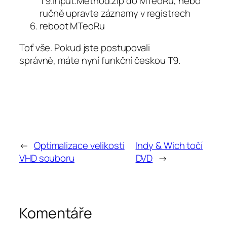
T9.Input.Method.zip do MTeoRu, nebo
ručně upravte záznamy v registrech
reboot MTeoRu
Toť vše. Pokud jste postupovali
správně, máte nyní funkční českou T9.
←
Optimalizace velikosti
Indy & Wich točí
VHD souboru
DVD
→
Komentáře