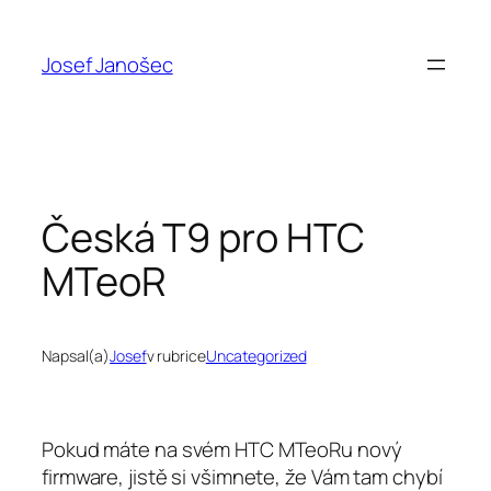
Přeskočit
na
Josef Janošec
obsah
Česká T9 pro HTC
MTeoR
Napsal(a)
Josef
v rubrice
Uncategorized
Pokud máte na svém HTC MTeoRu nový
firmware, jistě si všimnete, že Vám tam chybí