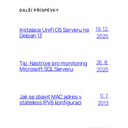
DALŠÍ PŘÍSPĚVKY
19. 12.
Instalace UniFi OS Serveru na
Debian 13
2025
26. 8.
Tip: Nástroje pro monitoring
Microsoft SQL Serveru
2025
11. 7.
Jak se zbavit MAC adres v
stateless IPV6 konfiguraci
2013