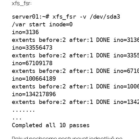
xfs_fsr:
server01:~# xfs_fsr -v /dev/sda3

/var start inode=0

ino=3136

extents before:2 after:1 DONE ino=3136
ino=33556473

extents before:2 after:1 DONE ino=3355
ino=67109178

extents before:2 after:1 DONE ino=6710
ino=100664189

extents before:2 after:1 DONE ino=1006
ino=134217896

extents before:2 after:1 DONE ino=1342
.......

...

Pokud nechceme postupovat jednotlivě po