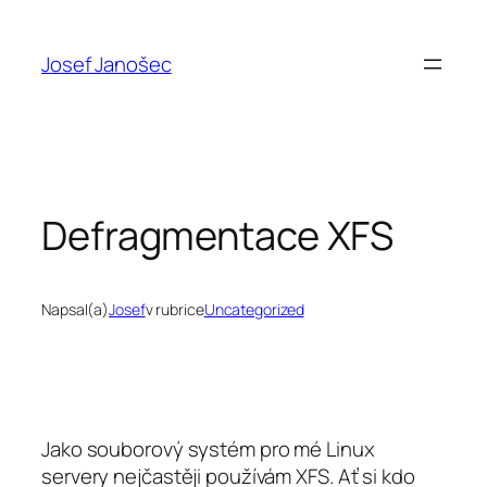
Přeskočit
na
Josef Janošec
obsah
Defragmentace XFS
Napsal(a)
Josef
v rubrice
Uncategorized
Jako souborový systém pro mé Linux
servery nejčastěji používám XFS. Ať si kdo