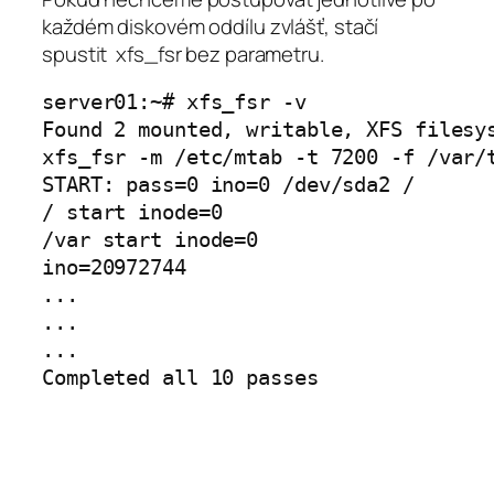
každém diskovém oddílu zvlášť, stačí
spustit xfs_fsr bez parametru.
server01:~# xfs_fsr -v

Found 2 mounted, writable, XFS filesys
xfs_fsr -m /etc/mtab -t 7200 -f /var/t
START: pass=0 ino=0 /dev/sda2 /

/ start inode=0

/var start inode=0

ino=20972744

...

...

...
