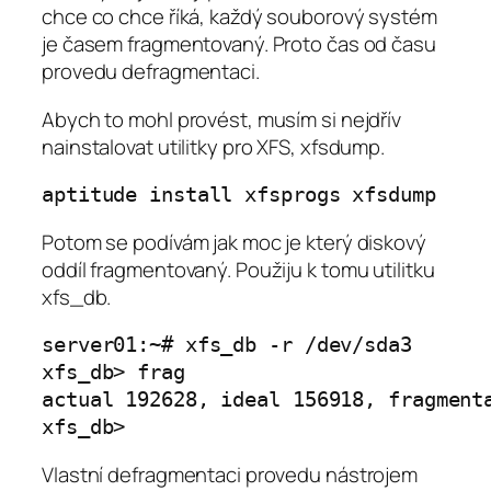
chce co chce říká, každý souborový systém
je časem fragmentovaný. Proto čas od času
provedu defragmentaci.
Abych to mohl provést, musím si nejdřív
nainstalovat utilitky pro XFS, xfsdump.
aptitude install 
xfsprogs
 xfsdump
Potom se podívám jak moc je který diskový
oddíl fragmentovaný. Použiju k tomu utilitku
xfs_db.
server01:~# xfs_db -r /dev/sda3

xfs_db> frag

actual 192628, ideal 156918, fragmenta
xfs_db>
Vlastní defragmentaci provedu nástrojem