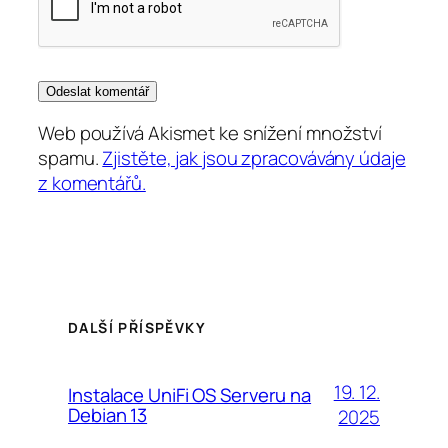
Web používá Akismet ke snížení množství
spamu.
Zjistěte, jak jsou zpracovávány údaje
z komentářů.
DALŠÍ PŘÍSPĚVKY
19. 12.
Instalace UniFi OS Serveru na
Debian 13
2025